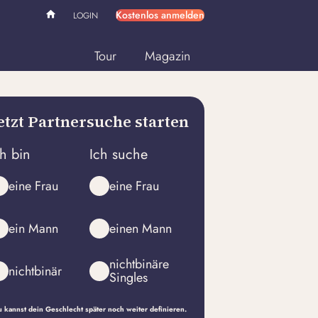
Kostenlos anmelden
LOGIN
Tour
Magazin
etzt Partnersuche starten
ch bin
Ich suche
eine Frau
eine Frau
ein Mann
einen Mann
nichtbinäre
nichtbinär
Singles
 kannst dein Geschlecht später noch weiter definieren.