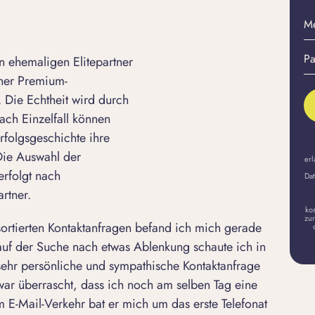
M
E-
Pa
Ma
 ehemaligen Elitepartner
er
A
iner Premium-
 Die Echtheit wird durch
ach Einzelfall können
rfolgsgeschichte ihre
 Die Auswahl der
erl
erfolgt nach
Dat
rtner.
ko
zur
rtierten Kontaktanfragen befand ich mich gerade
uf der Suche nach etwas Ablenkung schaute ich in
sehr persönliche und sympathische Kontaktanfrage
 war überrascht, dass ich noch am selben Tag eine
m E-Mail-Verkehr bat er mich um das erste Telefonat