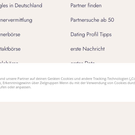
gles in Deutschland
Partner finden
tnervermittlung
Partnersuche ab 50
tnerbörse
Dating Profil Tipps
taktbörse
erste Nachricht
glebörse
erstes Date
Neuanfang nach Trennung
ir und unsere Partner auf deinen Geräten Cookies und andere Tracking-Technologien (
 Erkenntnisgewinn über Zielgruppen Wenn du mit der Verwendung von Cookies durch E
rufen oder anpassen.
Unsere Apps