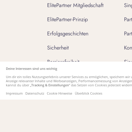
ElitePartner Mitgliedschaft
Sin
ElitePartner-Prinzip
Par
Erfolgsgeschichten
Par
Sicherheit
Kon
Barrierefreiheit
Sin
Deine Interessen sind uns wichtig
Gutschein einlösen
Um dir ein tolles Nutzungserlebnis unserer Services zu ermöglichen, speichern w
Anzeige relevanter Inhalte und Werbeanzeigen, Performancemessung von Anzeigen,
kannst du über „
Tracking & Einstellungen
“ das Setzen von Cookies jederzeit wider
Hilfe & Kontakt
Impressum
Datenschutz
Cookie Hinweise
Überblick Cookies
Folge uns auf: