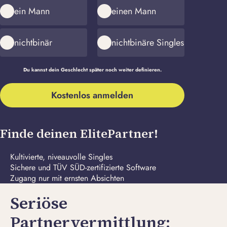
ein Mann
einen Mann
nichtbinär
nichtbinäre Singles
Du kannst dein Geschlecht später noch weiter definieren.
Meine
Kostenlos anmelden
E-
Passwort
Mail-
erstellen
Adresse
Finde deinen ElitePartner!
Kultivierte, niveauvolle Singles
Sichere und TÜV SÜD-zertifizierte Software
Zugang nur mit ernsten Absichten
Seriöse
Partnervermittlung: