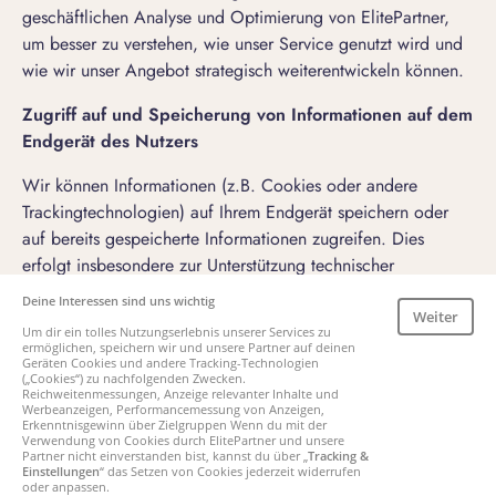
geschäftlichen Analyse und Optimierung von ElitePartner,
um besser zu verstehen, wie unser Service genutzt wird und
wie wir unser Angebot strategisch weiterentwickeln können.
Zugriff auf und Speicherung von Informationen auf dem
Endgerät des Nutzers
Wir können Informationen (z.B. Cookies oder andere
Trackingtechnologien) auf Ihrem Endgerät speichern oder
auf bereits gespeicherte Informationen zugreifen. Dies
erfolgt insbesondere zur Unterstützung technischer
Funktionen, zur Analyse der Nutzung, zur Optimierung und
Deine Interessen sind uns wichtig
Auswertung unserer Marketingmassnahmen oder zur
Weiter
Um dir ein tolles Nutzungserlebnis unserer Services zu
Personalisierung unserer Dienste.
ermöglichen, speichern wir und unsere Partner auf deinen
Geräten Cookies und andere Tracking-Technologien
(„Cookies“) zu nachfolgenden Zwecken.
Soweit dieser Zugriff oder diese Speicherung
nicht
Reichweitenmessungen, Anzeige relevanter Inhalte und
Werbeanzeigen, Performancemessung von Anzeigen,
unbedingt erforderlich
ist, um ElitePartner bereitzustellen,
Erkenntnisgewinn über Zielgruppen Wenn du mit der
erfolgt diese nur auf Grundlage Ihrer
Einwilligung
gemäss
Verwendung von Cookies durch ElitePartner und unsere
Partner nicht einverstanden bist, kannst du über „
Tracking &
Art. Art. 5 Abs. 3 der EU-Richtlinie 2002/58/EG (ePrivacy-
Einstellungen
“ das Setzen von Cookies jederzeit widerrufen
oder anpassen.
Richtlinie) sowie Regulation 6.4 der PECR (Privacy and