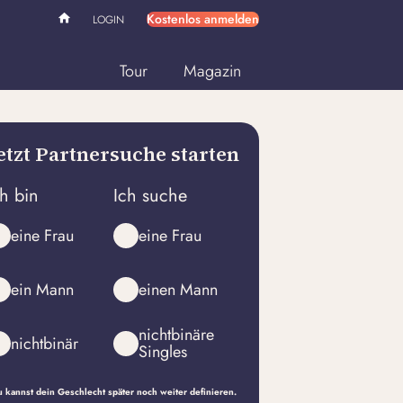
Kostenlos anmelden
LOGIN
Tour
Magazin
etzt Partnersuche starten
ch bin
Ich suche
eine Frau
eine Frau
ein Mann
einen Mann
nichtbinäre
nichtbinär
Singles
 kannst dein Geschlecht später noch weiter definieren.