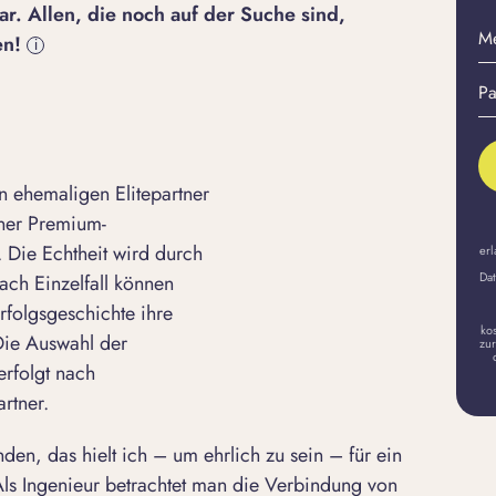
r. Allen, die noch auf der Suche sind,
M
en!
i
E-
Pa
Ma
er
A
 ehemaligen Elitepartner
iner Premium-
 Die Echtheit wird durch
erl
Dat
ach Einzelfall können
rfolgsgeschichte ihre
ko
 Die Auswahl der
zur
erfolgt nach
rtner.
den, das hielt ich – um ehrlich zu sein – für ein
ls Ingenieur betrachtet man die Verbindung von