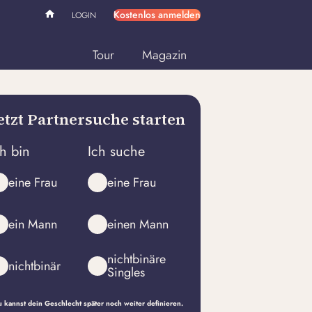
Kostenlos anmelden
LOGIN
Tour
Magazin
etzt Partnersuche starten
ch bin
Ich suche
eine Frau
eine Frau
ein Mann
einen Mann
nichtbinäre
nichtbinär
Singles
 kannst dein Geschlecht später noch weiter definieren.