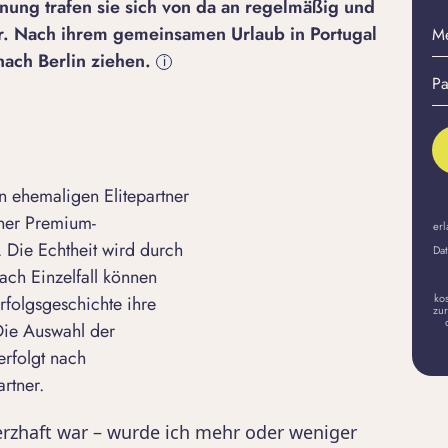
rnung trafen sie sich von da an regelmäßig und
M
r. Nach ihrem gemeinsamen Urlaub in Portugal
E-
ach Berlin ziehen.
i
Pa
Ma
er
A
 ehemaligen Elitepartner
iner Premium-
erl
 Die Echtheit wird durch
Dat
ach Einzelfall können
ko
rfolgsgeschichte ihre
zur
 Die Auswahl der
erfolgt nach
rtner.
erzhaft war – wurde ich mehr oder weniger