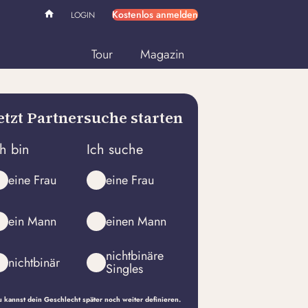
Kostenlos anmelden
LOGIN
Tour
Magazin
etzt Partnersuche starten
ch bin
Ich suche
eine Frau
eine Frau
ein Mann
einen Mann
nichtbinäre
nichtbinär
Singles
 kannst dein Geschlecht später noch weiter definieren.