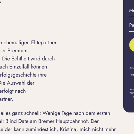
M
E-
Pa
Ma
er
A
 ehemaligen Elitepartner
iner Premium-
 Die Echtheit wird durch
ach Einzelfall können
erl
rfolgsgeschichte ihre
Dat
 Die Auswahl der
ko
erfolgt nach
zur
rtner.
lles ganz schnell: Wenige Tage nach dem ersten
al: Blind Date am Bremer Hauptbahnhof. Der
Leider kann zumindest ich, Kristina, mich nicht mehr