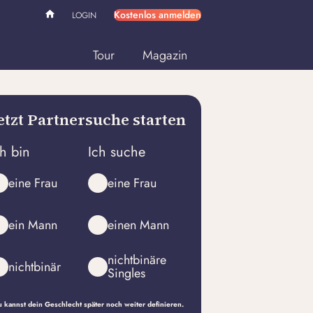
Kostenlos anmelden
LOGIN
Tour
Magazin
etzt Partnersuche starten
ch bin
Ich suche
eine Frau
eine Frau
ein Mann
einen Mann
nichtbinäre
nichtbinär
Singles
 kannst dein Geschlecht später noch weiter definieren.