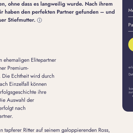
en, ohne dass es langweilig wurde. Nach ihrem
M
Wir haben den perfekten Partner gefunden – und
E-
er Stiefmutter.
i
Pa
Ma
er
A
 ehemaligen Elitepartner
iner Premium-
erl
Dat
 Die Echtheit wird durch
ach Einzelfall können
ko
rfolgsgeschichte ihre
zur
 Die Auswahl der
erfolgt nach
rtner.
n tapferer Ritter auf seinem galoppierenden Ross,