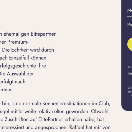
M
E-
Pa
Ma
er
A
 ehemaligen Elitepartner
iner Premium-
 Die Echtheit wird durch
ach Einzelfall können
rfolgsgeschichte ihre
erl
 Die Auswahl der
Dat
erfolgt nach
ko
rtner.
zur
t bin, sind normale Kennenlernsituationen im Club,
ngel mittlerweile relativ selten geworden. Obwohl
 Zuschriften auf ElitePartner erhalten habe, hat
 interessiert und angesprochen. Raffael hat mir von