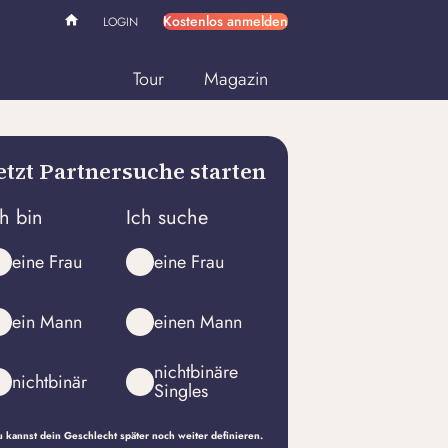
Kostenlos anmelden
LOGIN
Tour
Magazin
etzt Partnersuche starten
ch bin
Ich suche
eine Frau
eine Frau
ein Mann
einen Mann
nichtbinäre
nichtbinär
Singles
 kannst dein Geschlecht später noch weiter definieren.