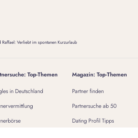
 Raffael: Verliebt im spontanen Kurzurlaub
tnersuche: Top-Themen
Magazin: Top-Themen
gles in Deutschland
Partner finden
tnervermittlung
Partnersuche ab 50
tnerbörse
Dating Profil Tipps
taktbörse
erste Nachricht