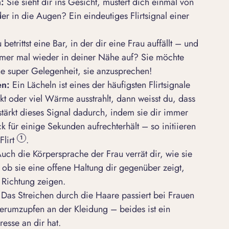
n:
Sie sieht dir ins Gesicht, mustert dich einmal von
er in die Augen? Ein eindeutiges Flirtsignal einer
 betrittst eine Bar, in der dir eine Frau auffällt – und
 immer mal wieder in deiner Nähe auf? Sie möchte
e super Gelegenheit, sie anzusprechen!
en:
Ein Lächeln ist eines der häufigsten Flirtsignale
kt oder viel Wärme ausstrahlt, dann weisst du, dass
erstärkt dieses Signal dadurch, indem sie dir immer
k für einige Sekunden aufrechterhält – so initiieren
lirt
.
1
Auch die
Körpersprache der Frau
verrät dir, wie sie
, ob sie eine offene Haltung dir gegenüber zeigt,
Richtung zeigen.
g
Das Streichen durch die Haare passiert bei Frauen
erumzupfen an der Kleidung – beides ist ein
resse an dir hat.