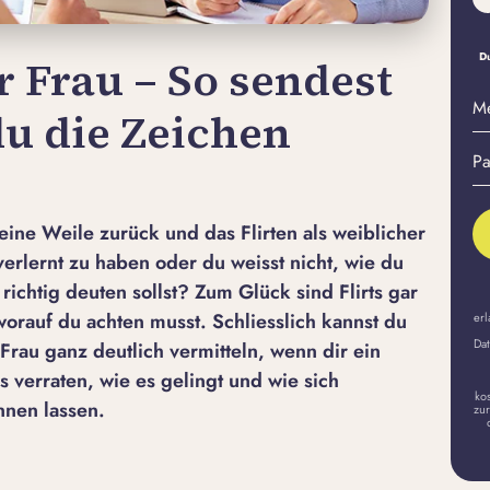
Du
r Frau – So sendest
M
u die Zeichen
E-
Pa
Ma
er
A
eine Weile zurück und das Flirten als weiblicher
 verlernt zu haben oder du weisst nicht, wie du
 richtig deuten sollst? Zum Glück sind Flirts gar
worauf du achten musst. Schliesslich kannst du
erl
Dat
 Frau ganz deutlich vermitteln, wenn dir ein
 verraten, wie es gelingt und wie sich
ko
nnen lassen.
zur