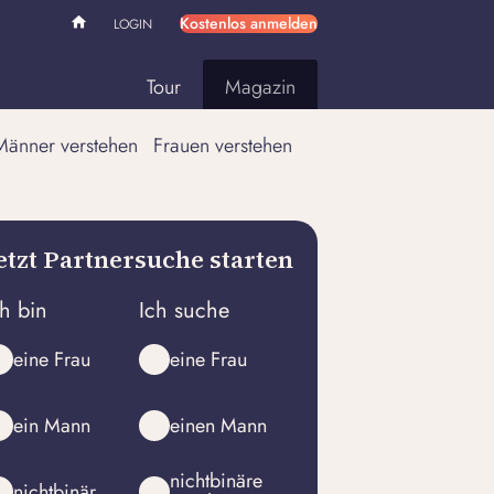
Kostenlos anmelden
LOGIN
Tour
Magazin
Männer verstehen
Frauen verstehen
etzt Partnersuche starten
ch bin
Ich suche
eine Frau
eine Frau
ein Mann
einen Mann
nichtbinäre
nichtbinär