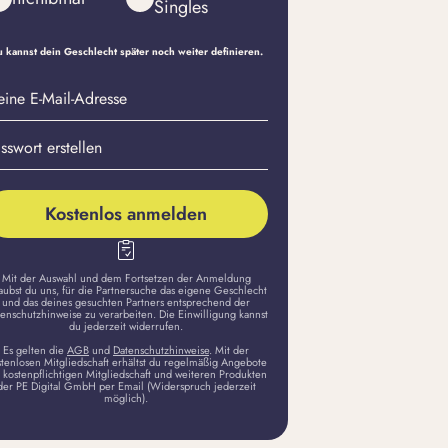
Singles
 kannst dein Geschlecht später noch weiter definieren.
eine
sswort
il-
stellen
dresse
Kostenlos anmelden
Mit der Auswahl und dem Fortsetzen der Anmeldung
aubst du uns, für die Partnersuche das eigene Geschlecht
und das deines gesuchten Partners entsprechend der
enschutzhinweise zu verarbeiten. Die Einwilligung kannst
du jederzeit widerrufen.
Es gelten die
AGB
und
Datenschutzhinweise
. Mit der
stenlosen Mitgliedschaft erhältst du regelmäßig Angebote
 kostenpflichtigen Mitgliedschaft und weiteren Produkten
der PE Digital GmbH per Email (Widerspruch jederzeit
möglich).