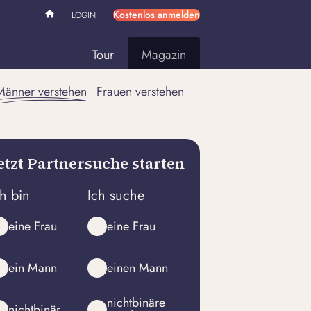
Kostenlos anmelden
LOGIN
Tour
Magazin
Männer verstehen
Frauen verstehen
etzt Partnersuche starten
ch bin
Ich suche
eine Frau
eine Frau
ein Mann
einen Mann
nichtbinäre
nichtbinär