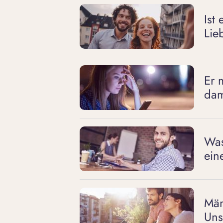
Ist
Lie
Er 
dam
Was
ein
Män
Uns