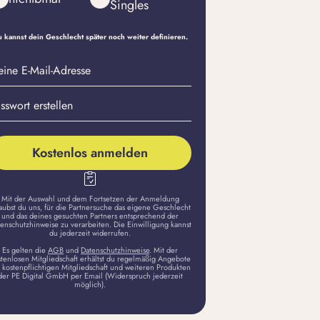
Singles
 er Interesse? Diese Anzeichen 
 kannst dein Geschlecht später noch weiter definieren.
h mag
eine
sswort
il-
stellen
dresse
Kostenlos anmelden
Mit der Auswahl und dem Fortsetzen der Anmeldung
aubst du uns, für die Partnersuche das eigene Geschlecht
und das deines gesuchten Partners entsprechend der
enschutzhinweise zu verarbeiten. Die Einwilligung kannst
du jederzeit widerrufen.
Es gelten die
AGB
und
Datenschutzhinweise
. Mit der
stenlosen Mitgliedschaft erhältst du regelmäßig Angebote
 kostenpflichtigen Mitgliedschaft und weiteren Produkten
der PE Digital GmbH per Email (Widerspruch jederzeit
möglich).