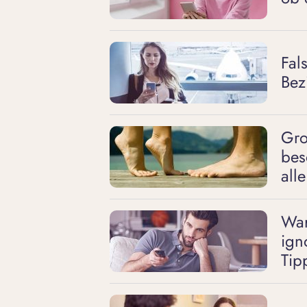
Fal
Bez
Gro
bes
alle
War
ign
Tip