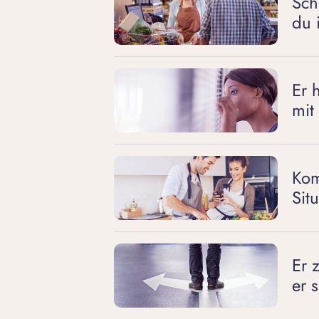
Sch
du 
Er 
mit
Kom
Sit
Er 
er s