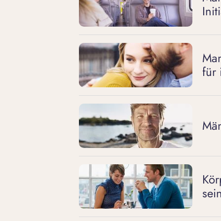
Init
Man
für
Män
Kör
sei