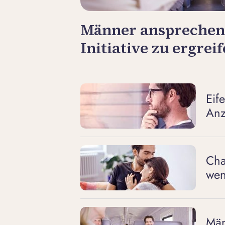
Männer ansprechen –
Initiative zu ergrei
Eif
Anz
Cha
wen
Män