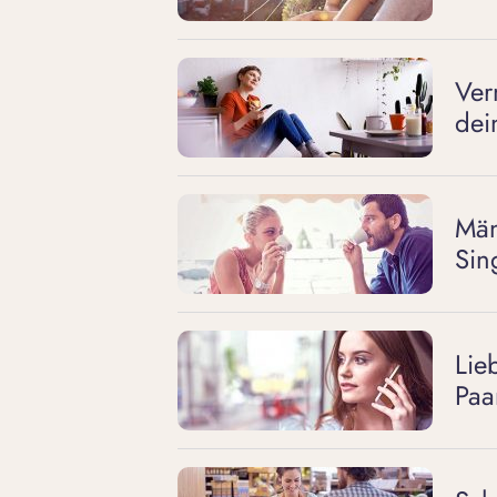
Ver
dei
Män
Sin
Lie
Paa