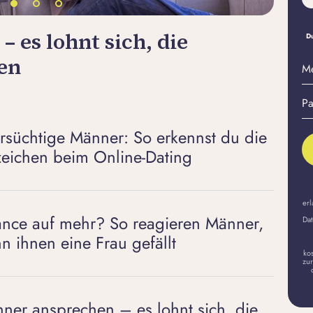
 es lohnt sich, die
Hat
Du
fen
dic
M
E-
Pa
Ma
er
A
ersüchtige Männer: So erkennst du die
eichen beim Online-Dating
erl
nce auf mehr? So reagieren Männer,
Dat
n ihnen eine Frau gefällt
ko
zur
ner ansprechen – es lohnt sich, die