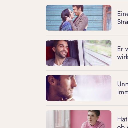
Ein
Str
Er 
wir
Unn
imm
Hat
ob 