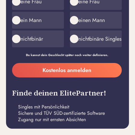
eine Frau
eine Frau
ein Mann
einen Mann
nichtbinär
nichtbinäre Singles
Du kannst dein Geschlecht später noch weiter definieren.
Meine
Kostenlos anmelden
E-
Passwort
Mail-
erstellen
Adresse
Finde deinen ElitePartner!
Singles mit Persönlichkeit
Sichere und TÜV SÜD-zertifizierte Software
Zugang nur mit ernsten Absichten