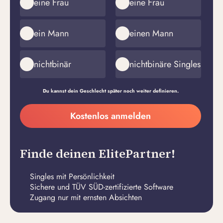
eine Frau
eine Frau
ein Mann
einen Mann
nichtbinär
nichtbinäre Singles
Du kannst dein Geschlecht später noch weiter definieren.
Meine
Kostenlos anmelden
E-
Passwort
Mail-
erstellen
Adresse
Finde deinen ElitePartner!
Singles mit Persönlichkeit
Sichere und TÜV SÜD-zertifizierte Software
Zugang nur mit ernsten Absichten