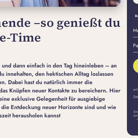
Du
ende –so genießt du
M
Me-Time
E-
Pa
Ma
er
A
 und dann einfach in den Tag hineinleben – an
 innehalten, den hektischen Alltag loslassen
gen. Dabei hast du natürlich immer die
 das Knüpfen neuer Kontakte zu bereichern. Hier
erl
Dat
 eine exklusive Gelegenheit für ausgiebige
d die Entdeckung neuer Horizonte sind und wie
ko
szeit herausholen kannst
zur