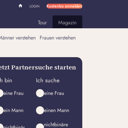
Kostenlos anmelden
LOGIN
Tour
Magazin
Männer verstehen
Frauen verstehen
etzt Partnersuche starten
ch bin
Ich suche
eine Frau
eine Frau
ein Mann
einen Mann
nichtbinäre
nichtbinär