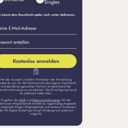
Singles
 kannst dein Geschlecht später noch weiter definieren.
eine
sswort
il-
stellen
dresse
Kostenlos anmelden
Mit der Auswahl und dem Fortsetzen der Anmeldung
aubst du uns, für die Partnersuche das eigene Geschlecht
und das deines gesuchten Partners entsprechend der
enschutzhinweise zu verarbeiten. Die Einwilligung kannst
du jederzeit widerrufen.
Es gelten die
AGB
und
Datenschutzhinweise
. Mit der
stenlosen Mitgliedschaft erhältst du regelmäßig Angebote
 kostenpflichtigen Mitgliedschaft und weiteren Produkten
der PE Digital GmbH per Email (Widerspruch jederzeit
möglich).