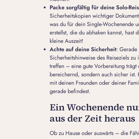
Packe sorgf
ä
ltig f
ü
r deine Solo-Rei
Sicherheitskopien wichtiger Dokument
was du für dein Single-Wochenende unt
erstellst, die du abhaken kannst, hast 
kleine Auszeit!
Achte auf deine Sicherheit
: Gerade f
Sicherheitshinweise des Reiseziels z
treffen – eine gute Vorbereitung träg
bereichernd, sondern auch sicher ist.
mit deinen Freunden oder deiner Famil
gerade befindest.
Ein Wochenende nur 
aus der Zeit heraus
Ob zu Hause oder auswärts – die Fähi