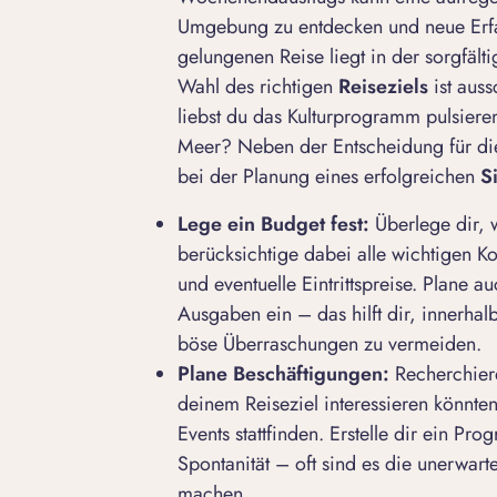
Umgebung zu entdecken und neue Erfa
gelungenen Reise liegt in der sorgfäl
Wahl des richtigen
Reiseziels
ist auss
liebst du das Kulturprogramm pulsiere
Meer? Neben der Entscheidung für die
bei der Planung eines erfolgreichen
S
Lege ein Budget fest:
Überlege dir, 
berücksichtige dabei alle wichtigen Ko
und eventuelle Eintrittspreise. Plane 
Ausgaben ein – das hilft dir, innerhal
böse Überraschungen zu vermeiden.
Plane Besch
ä
ftigungen:
Recherchiere
deinem Reiseziel interessieren könnte
Events stattfinden. Erstelle dir ein Pr
Spontanität – oft sind es die unerwart
machen.