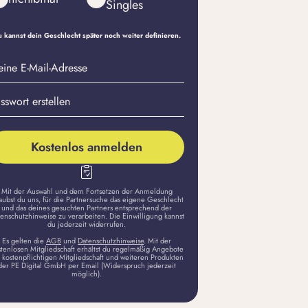
Singles
 kannst dein Geschlecht später noch weiter definieren.
eine
sswort
il-
stellen
dresse
Kostenlos anmelden
Mit der Auswahl und dem Fortsetzen der Anmeldung
aubst du uns, für die Partnersuche das eigene Geschlecht
und das deines gesuchten Partners entsprechend der
enschutzhinweise zu verarbeiten. Die Einwilligung kannst
du jederzeit widerrufen.
Es gelten die
AGB
und
Datenschutzhinweise
. Mit der
stenlosen Mitgliedschaft erhältst du regelmäßig Angebote
 kostenpflichtigen Mitgliedschaft und weiteren Produkten
der PE Digital GmbH per Email (Widerspruch jederzeit
möglich).