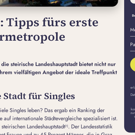
Du
: Tipps fürs erste
M
urmetropole
E-
Pa
Ma
er
A
die steirische Landeshauptstadt bietet nicht nur
 ihrem vielfältigen Angebot der ideale Treffpunkt
erl
 Stadt für Singles
Dat
iele Singles leben? Das ergab ein Ranking der
ko
zur
 auf internationale Städtevergleiche spezialisiert ist.
steirischen Landeshauptstadt
. Der Landesstatistik
[1]
ent Frauen und zu 45 Prozent Männer, die in Graz