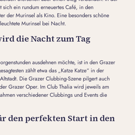
et sich ein rundum erneuertes Café, in den
ter der
Murinsel
als Kino. Eine besonders schöne
eleuchtete
Murinsel
bei Nacht.
wird die Nacht zum Tag
 Morgenstunden ausdehnen möchte, ist in den Grazer
sagtesten zählt etwa das „
Katze Katze
“ in der
ltstadt. Die Grazer Clubbing-Szene pilgert auch
 der Grazer Oper. Im
Club Thalia
wird jeweils am
Rahmen verschiedener Clubbings und Events die
r den perfekten Start in den