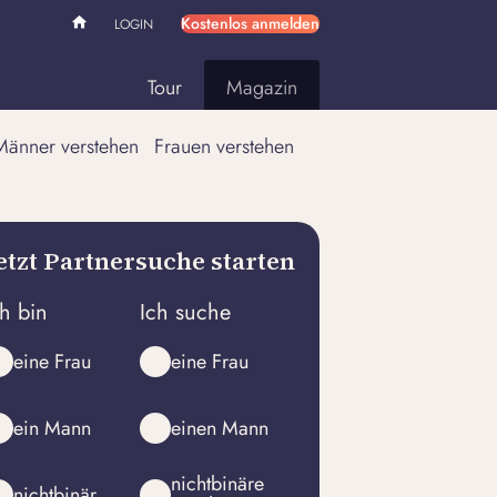
Kostenlos anmelden
LOGIN
Tour
Magazin
Männer verstehen
Frauen verstehen
etzt Partnersuche starten
ch bin
Ich suche
eine Frau
eine Frau
ein Mann
einen Mann
nichtbinäre
nichtbinär