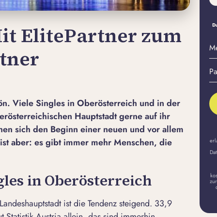
Du
Mit ElitePartner zum
M
tner
E-
Pa
Ma
er
A
ön. Viele Singles in Oberösterreich und in der
erösterreichischen Hauptstadt gerne auf ihr
n sich den Beginn einer neuen und vor allem
e ist aber: es gibt immer mehr Menschen, die
erl
Dat
gles in Oberösterreich
ko
zur
Landeshauptstadt ist die Tendenz steigend. 33,9
 Statistik Austria allein, das sind immerhin