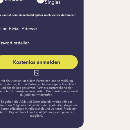
Singles
 kannst dein Geschlecht später noch weiter definieren.
eine
sswort
il-
stellen
dresse
Kostenlos anmelden
Mit der Auswahl und dem Fortsetzen der Anmeldung
aubst du uns, für die Partnersuche das eigene Geschlecht
und das deines gesuchten Partners entsprechend der
enschutzhinweise zu verarbeiten. Die Einwilligung kannst
du jederzeit widerrufen.
Es gelten die
AGB
und
Datenschutzhinweise
. Mit der
stenlosen Mitgliedschaft erhältst du regelmäßig Angebote
 kostenpflichtigen Mitgliedschaft und weiteren Produkten
der PE Digital GmbH per Email (Widerspruch jederzeit
möglich).