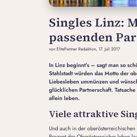
Singles Linz: 
passenden Par
von ElitePartner Redaktion
, 17. Juli 2017
In Linz beginnt’s – sagt man so sch
Stahlstadt würden das Motto der ob
Liebesleben ummünzen und wünsche
glücklichen Partnerschaft. Tatsach
allein leben.
Viele attraktive Sin
Und auch in der oberösterreichischen 
Prozent der Oberösterreicher leben laut