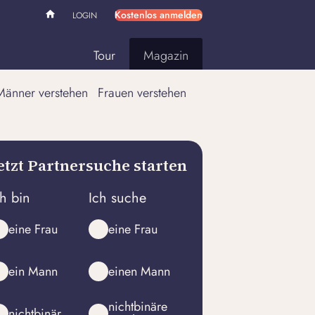
Kostenlos anmelden
LOGIN
Tour
Magazin
Männer verstehen
Frauen verstehen
etzt Partnersuche starten
ch bin
Ich suche
eine Frau
eine Frau
ein Mann
einen Mann
nichtbinäre
nichtbinär