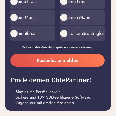
eine Frau
eine Frau
ein Mann
einen Mann
nichtbinär
nichtbinäre Singles
Du kannst dein Geschlecht später noch weiter definieren.
Meine
Kostenlos anmelden
E-
Passwort
Mail-
erstellen
Adresse
Finde deinen ElitePartner!
Singles mit Persönlichkeit
Sichere und TÜV SÜD-zertifizierte Software
Zugang nur mit ernsten Absichten