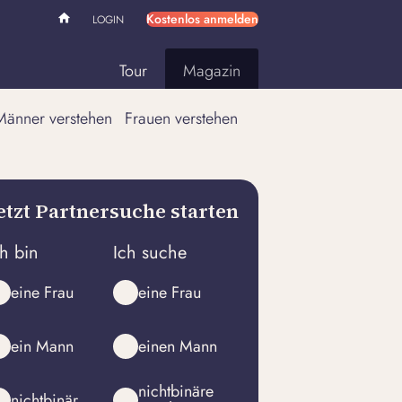
Kostenlos anmelden
LOGIN
Tour
Magazin
Männer verstehen
Frauen verstehen
etzt Partnersuche starten
ch bin
Ich suche
eine Frau
eine Frau
ein Mann
einen Mann
nichtbinäre
nichtbinär