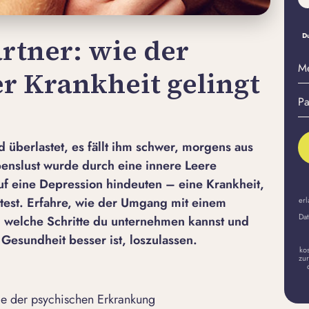
Du
rtner: wie der
M
r Krankheit gelingt
E-
Pa
Ma
er
A
d überlastet, es fällt ihm schwer, morgens aus
nslust wurde durch eine innere Leere
uf eine Depression hindeuten – eine Krankheit,
test. Erfahre, wie der Umgang mit einem
erl
Dat
, welche Schritte du unternehmen kannst und
Gesundheit besser ist, loszulassen.
ko
zur
me der psychischen Erkrankung