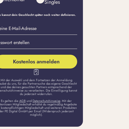
Singles
 kannst dein Geschlecht später noch weiter definieren.
eine
sswort
il-
stellen
dresse
Kostenlos anmelden
Mit der Auswahl und dem Fortsetzen der Anmeldung
aubst du uns, für die Partnersuche das eigene Geschlecht
und das deines gesuchten Partners entsprechend der
enschutzhinweise zu verarbeiten. Die Einwilligung kannst
du jederzeit widerrufen.
Es gelten die
AGB
und
Datenschutzhinweise
. Mit der
stenlosen Mitgliedschaft erhältst du regelmäßig Angebote
 kostenpflichtigen Mitgliedschaft und weiteren Produkten
der PE Digital GmbH per Email (Widerspruch jederzeit
möglich).