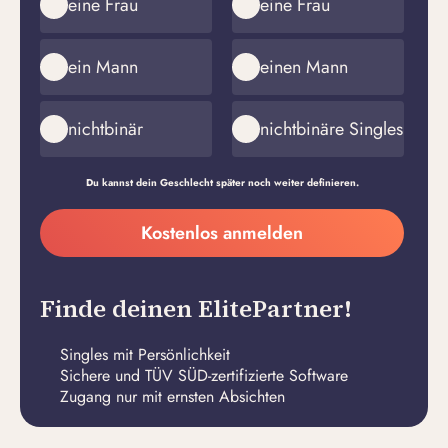
eine Frau
eine Frau
ein Mann
einen Mann
nichtbinär
nichtbinäre Singles
Du kannst dein Geschlecht später noch weiter definieren.
Meine
Kostenlos anmelden
E-
Passwort
Mail-
erstellen
Adresse
Finde deinen ElitePartner!
Singles mit Persönlichkeit
Sichere und TÜV SÜD-zertifizierte Software
Zugang nur mit ernsten Absichten