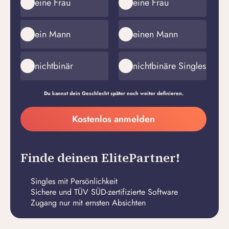
eine Frau
eine Frau
ein Mann
einen Mann
nichtbinär
nichtbinäre Singles
Du kannst dein Geschlecht später noch weiter definieren.
Meine
Kostenlos anmelden
E-
Passwort
Mail-
erstellen
Adresse
Finde deinen ElitePartner!
Singles mit Persönlichkeit
Sichere und TÜV SÜD-zertifizierte Software
Zugang nur mit ernsten Absichten