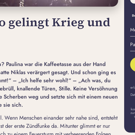
Du
 gelingt Krieg und
M
E-
Pa
Ma
er
A
? Paulina war die Kaffeetasse aus der Hand
 hatte Niklas verärgert gesagt. Und schon ging es
umt!“ – „Ich helfe sehr wohl!“ – „Ach was, du
brüll, knallende Türen, Stille. Keine Versöhnung
erl
Dat
ie Scherben weg und setzte sich mit einem neuen
 sie sich.
ko
zur
l. Wenn Menschen einander sehr nahe sind, entsteht
 der erste Zündfunke da. Mitunter glimmt er nur
ich zu einem Feuersturm mit verheerenden Folgen