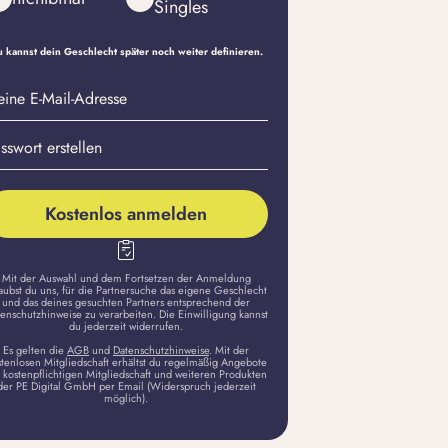
Singles
 kannst dein Geschlecht später noch weiter definieren.
eine
sswort
il-
stellen
dresse
Kostenlos anmelden
Mit der Auswahl und dem Fortsetzen der Anmeldung
aubst du uns, für die Partnersuche das eigene Geschlecht
und das deines gesuchten Partners entsprechend der
enschutzhinweise zu verarbeiten. Die Einwilligung kannst
du jederzeit widerrufen.
Es gelten die
AGB
und
Datenschutzhinweise
. Mit der
stenlosen Mitgliedschaft erhältst du regelmäßig Angebote
 kostenpflichtigen Mitgliedschaft und weiteren Produkten
der PE Digital GmbH per Email (Widerspruch jederzeit
möglich).