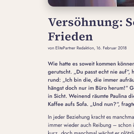
Versöhnung: So
Frieden
von ElitePartner Redaktion
, 16. Februar 2018
Wie hatte es soweit kommen können
gerutscht. „Du passt echt nie auf“,
rund: „Ich bin die, die immer aufrä
hängst doch nur im Büro herum!“ Ge
in Sicht. Weinend räumte Paulina d
Kaffee aufs Sofa. „Und nun?“, fragte
In jeder Beziehung kracht es manchma
immer wieder auch Reibung – schon ist
kurz, doch manchmal wächst er plötzl