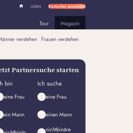
Kostenlos anmelden
LOGIN
Tour
Magazin
Männer verstehen
Frauen verstehen
etzt Partnersuche starten
ch bin
Ich suche
eine Frau
eine Frau
ein Mann
einen Mann
nichtbinäre
nichtbinär