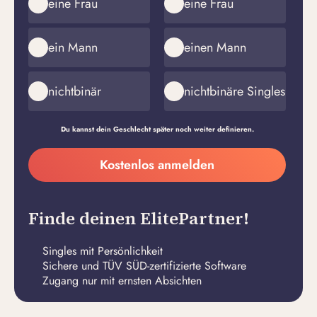
eine Frau
eine Frau
ein Mann
einen Mann
nichtbinär
nichtbinäre Singles
Du kannst dein Geschlecht später noch weiter definieren.
Meine
Kostenlos anmelden
E-
Passwort
Mail-
erstellen
Adresse
Finde deinen ElitePartner!
Singles mit Persönlichkeit
Sichere und TÜV SÜD-zertifizierte Software
Zugang nur mit ernsten Absichten