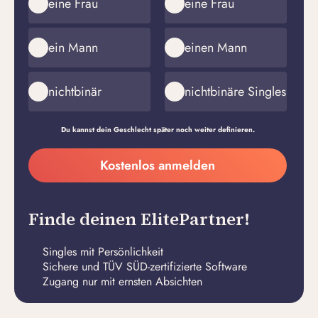
eine Frau
eine Frau
ein Mann
einen Mann
nichtbinär
nichtbinäre Singles
Du kannst dein Geschlecht später noch weiter definieren.
Meine
Kostenlos anmelden
E-
Passwort
Mail-
erstellen
Adresse
Finde deinen ElitePartner!
Singles mit Persönlichkeit
Sichere und TÜV SÜD-zertifizierte Software
Zugang nur mit ernsten Absichten