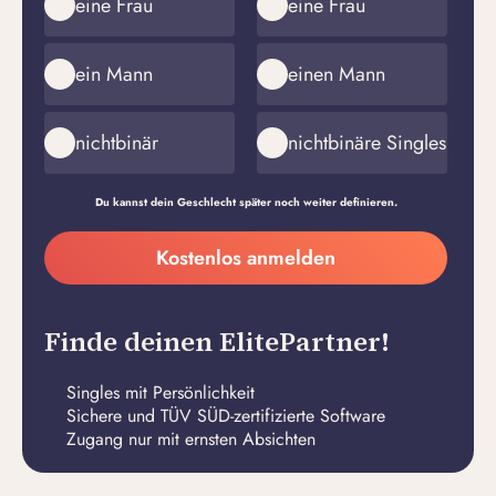
eine Frau
eine Frau
ein Mann
einen Mann
nichtbinär
nichtbinäre Singles
Du kannst dein Geschlecht später noch weiter definieren.
Meine
Kostenlos anmelden
E-
Passwort
Mail-
erstellen
Adresse
Finde deinen ElitePartner!
Singles mit Persönlichkeit
Sichere und TÜV SÜD-zertifizierte Software
Zugang nur mit ernsten Absichten