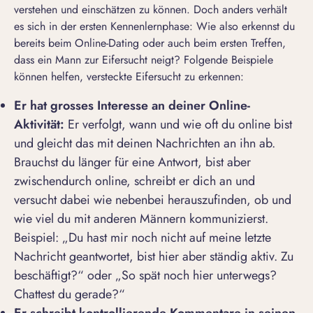
verstehen und einschätzen zu können. Doch anders verhält
es sich in der ersten Kennenlernphase: Wie also erkennst du
bereits beim Online-Dating oder auch beim ersten Treffen,
dass ein Mann zur Eifersucht neigt? Folgende Beispiele
können helfen, versteckte Eifersucht zu erkennen:
Er hat
gro
ss
es Interesse an deiner Online-
Aktivit
ä
t:
Er verfolgt, wann und wie oft du online bist
und gleicht das mit deinen Nachrichten an ihn ab.
Brauchst du länger für eine Antwort, bist aber
zwischendurch online, schreibt er dich an und
versucht dabei wie nebenbei herauszufinden, ob und
wie viel du mit anderen Männern kommunizierst.
Beispiel: „
Du hast mir noch nicht auf meine letzte
Nachricht geantwortet, bist hier aber st
ä
ndig aktiv. Zu
besch
ä
ftigt?
“ oder „
So sp
ä
t noch hier unterwegs?
Chattest du gerade?
“