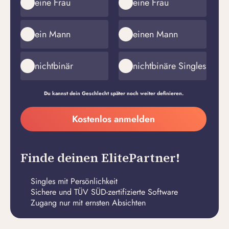
eine Frau
eine Frau
ein Mann
einen Mann
nichtbinär
nichtbinäre Singles
Du kannst dein Geschlecht später noch weiter definieren.
Meine
Kostenlos anmelden
E-
Passwort
Mail-
erstellen
Adresse
Finde deinen ElitePartner!
Singles mit Persönlichkeit
Sichere und TÜV SÜD-zertifizierte Software
Zugang nur mit ernsten Absichten