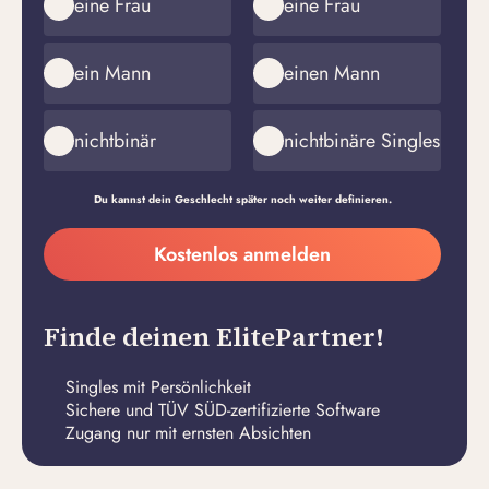
eine Frau
eine Frau
ein Mann
einen Mann
nichtbinär
nichtbinäre Singles
Du kannst dein Geschlecht später noch weiter definieren.
Meine
Kostenlos anmelden
E-
Passwort
Mail-
erstellen
Adresse
Finde deinen ElitePartner!
Singles mit Persönlichkeit
Sichere und TÜV SÜD-zertifizierte Software
Zugang nur mit ernsten Absichten