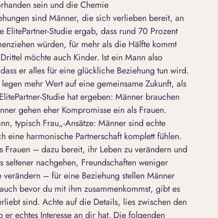
vorhanden sein und die Chemie
ehungen sind Männer, die sich verlieben bereit, an
re ElitePartner-Studie ergab, dass rund 70 Prozent
menziehen würden, für mehr als die Hälfte kommt
 Drittel möchte auch Kinder. Ist ein Mann also
 dass er alles für eine
glückliche Beziehung
tun wird.
d legen mehr Wert auf eine gemeinsame Zukunft, als
litePartner-Studie hat ergeben: Männer brauchen
nner gehen eher Kompromisse ein als Frauen.
nn, typisch Frau
„-Ansätze: Männer sind echte
ch eine harmonische Partnerschaft komplett fühlen.
ls Frauen – dazu bereit, ihr Leben zu verändern und
seltener nachgehen, Freundschaften weniger
e verändern – für eine Beziehung stellen Männer
h auch bevor du mit ihm zusammenkommst, gibt es
liebt sind. Achte auf die Details, lies zwischen den
 er echtes Interesse an dir hat. Die folgenden