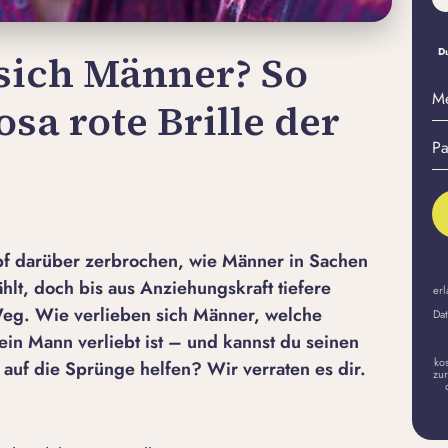
Du
sich Männer? So
M
osa rote Brille der
E-
Pa
Ma
er
A
pf darüber zerbrochen, wie Männer in Sachen
hlt, doch bis aus Anziehungskraft tiefere
erl
 Weg. Wie verlieben sich Männer, welche
Dat
ein Mann verliebt ist – und kannst du seinen
ko
g auf die Sprünge helfen? Wir verraten es dir.
zur