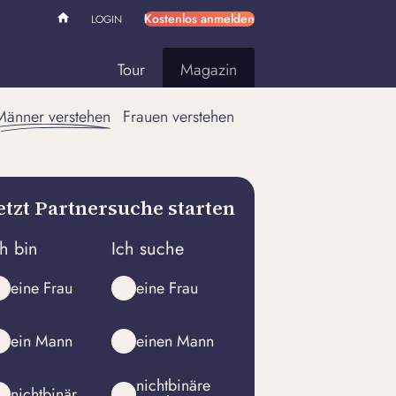
Kostenlos anmelden
LOGIN
Tour
Magazin
Männer verstehen
Frauen verstehen
etzt Partnersuche starten
ch bin
Ich suche
eine Frau
eine Frau
ein Mann
einen Mann
nichtbinäre
nichtbinär