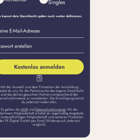
Singles
 kannst dein Geschlecht später noch weiter definieren.
eine
sswort
il-
stellen
dresse
Kostenlos anmelden
Mit der Auswahl und dem Fortsetzen der Anmeldung
aubst du uns, für die Partnersuche das eigene Geschlecht
und das deines gesuchten Partners entsprechend der
enschutzhinweise zu verarbeiten. Die Einwilligung kannst
du jederzeit widerrufen.
Es gelten die
AGB
und
Datenschutzhinweise
. Mit der
stenlosen Mitgliedschaft erhältst du regelmäßig Angebote
 kostenpflichtigen Mitgliedschaft und weiteren Produkten
der PE Digital GmbH per Email (Widerspruch jederzeit
möglich).