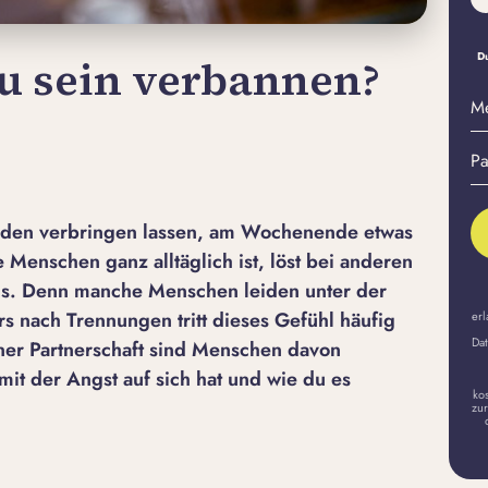
Du
zu sein verbannen?
M
E-
Pa
Ma
er
A
nden verbringen lassen, am Wochenende etwas
 Menschen ganz alltäglich ist, löst bei anderen
us. Denn manche Menschen leiden unter der
s nach Trennungen tritt dieses Gefühl häufig
erl
Dat
einer Partnerschaft sind Menschen davon
 mit der Angst auf sich hat und wie du es
ko
zur