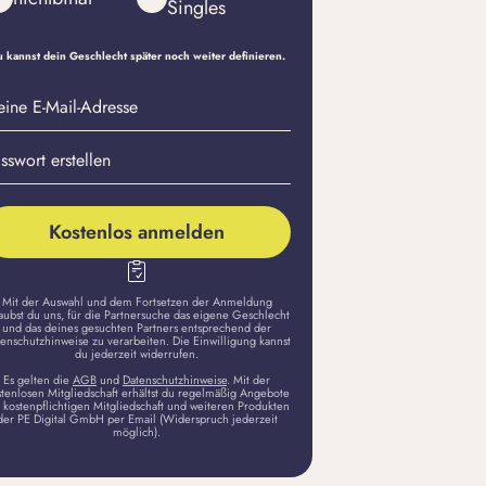
Singles
 kannst dein Geschlecht später noch weiter definieren.
eine
sswort
il-
stellen
dresse
Kostenlos anmelden
Mit der Auswahl und dem Fortsetzen der Anmeldung
aubst du uns, für die Partnersuche das eigene Geschlecht
und das deines gesuchten Partners entsprechend der
enschutzhinweise zu verarbeiten. Die Einwilligung kannst
du jederzeit widerrufen.
Es gelten die
AGB
und
Datenschutzhinweise
. Mit der
stenlosen Mitgliedschaft erhältst du regelmäßig Angebote
 kostenpflichtigen Mitgliedschaft und weiteren Produkten
der PE Digital GmbH per Email (Widerspruch jederzeit
möglich).