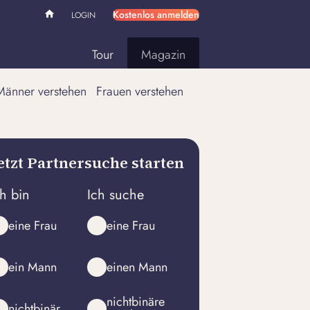
Kostenlos anmelden
LOGIN
Tour
Magazin
Männer verstehen
Frauen verstehen
etzt Partnersuche starten
ch bin
Ich suche
eine Frau
eine Frau
ein Mann
einen Mann
nichtbinäre
nichtbinär