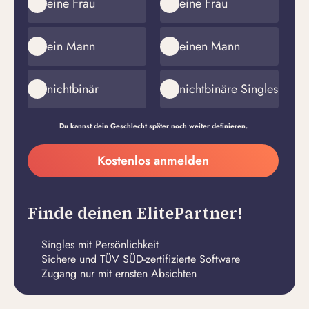
eine Frau
eine Frau
ein Mann
einen Mann
nichtbinär
nichtbinäre Singles
Du kannst dein Geschlecht später noch weiter definieren.
Meine
Kostenlos anmelden
E-
Passwort
Mail-
erstellen
Adresse
Finde deinen ElitePartner!
Singles mit Persönlichkeit
Sichere und TÜV SÜD-zertifizierte Software
Zugang nur mit ernsten Absichten