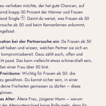
eu verlieben
möchte, der hat gute Chancen, auf
ch sind knapp 30 Prozent der Männer und Frauen
land Single
. Damit du weisst, was Frauen ab 50
4
ersuche ab 50
und beim Kennenlernen ankommt,
ngefasst:
kation bei der Partnersuche ein
: Da Frauen ab 50
lt haben und wissen, welchen Partner sie sich an
r kompromissbereit. Dazu zählt auch, offen und
t passt. Das kann vielleicht etwas schmerzhaft sein,
bei einer Frau über 50 bist.
 Freiräume
: Wichtig für Frauen ab 50: die
zu gewähren. Du kannst sicher sein, in einer
 deine Freiheiten geniessen zu dürfen – diese
 gönnen.
as Alter
: Ältere Frau, jüngerer Mann – warum
t der
Altersunterschied
keine Rolle mehr, denn für