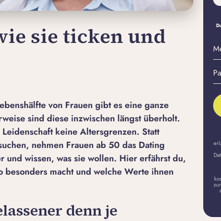
Du
wie sie ticken und
M
E-
Pa
Ma
er
A
ebenshälfte von Frauen gibt es eine ganze
rweise sind diese inzwischen längst überholt.
 Leidenschaft keine Altersgrenzen. Statt
 suchen, nehmen Frauen ab 50 das Dating
erl
Dat
r und wissen, was sie wollen. Hier erfährst du,
so besonders macht und welche Werte ihnen
ko
zur
elassener denn je