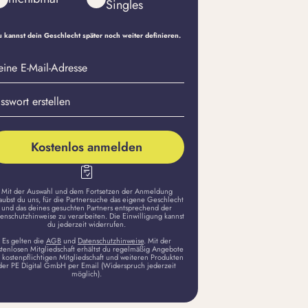
Singles
 kannst dein Geschlecht später noch weiter definieren.
eine
sswort
il-
stellen
dresse
Kostenlos anmelden
Mit der Auswahl und dem Fortsetzen der Anmeldung
aubst du uns, für die Partnersuche das eigene Geschlecht
und das deines gesuchten Partners entsprechend der
enschutzhinweise zu verarbeiten. Die Einwilligung kannst
du jederzeit widerrufen.
Es gelten die
AGB
und
Datenschutzhinweise
. Mit der
stenlosen Mitgliedschaft erhältst du regelmäßig Angebote
 kostenpflichtigen Mitgliedschaft und weiteren Produkten
der PE Digital GmbH per Email (Widerspruch jederzeit
möglich).