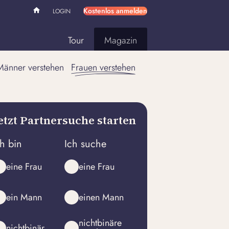
Kostenlos anmelden
LOGIN
Tour
Magazin
Männer verstehen
Frauen verstehen
etzt Partnersuche starten
ch bin
Ich suche
eine Frau
eine Frau
ein Mann
einen Mann
nichtbinäre
nichtbinär