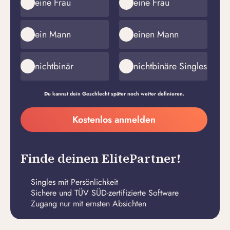
eine Frau
eine Frau
ein Mann
einen Mann
nichtbinär
nichtbinäre Singles
Du kannst dein Geschlecht später noch weiter definieren.
Meine
Kostenlos anmelden
E-
Passwort
Mail-
erstellen
Adresse
Finde deinen ElitePartner!
Singles mit Persönlichkeit
Sichere und TÜV SÜD-zertifizierte Software
Zugang nur mit ernsten Absichten