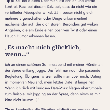
Tipp:
Sei bei diesem Über-mich-Text ehrlich und werde
konkret. Pass bei diesem Satz auf, dass du nicht wie ein
verbitterter Miesepeter wirkst. Zähl besser nicht gleich
mehrere Eigenschaften oder Dinge unkommentiert
nacheinander auf, die dich stören. Besonders gut wirken
Angaben, die am Ende einen positiven Twist oder einen
Hauch Humor erkennen lassen.
„Es macht mich glücklich,
wenn…“
ich an einem schönen Sommerabend mit meiner Hündin an
der Spree entlang jogge. Uns fehlt nur noch die passende
Begleitung. Übrigens, wissen sollte man über mich: Dating
ist momentan Neuland, mein letztes Date ist lange her.
Wenn ich dich mit kuriosen
Date-Vorschlägen
überrumpele,
zum Beispiel mit Jogging an der Spree, dann nimm es mir
bitte nicht krumm :-)!
Tipp:
Beschreibe die Situation bildhaft und beziehe den