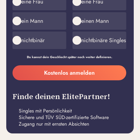
eine Frau
eine Frau
ein Mann
einen Mann
nichtbinär
nichtbinäre Singles
Du kannst dein Geschlecht später noch weiter definieren.
Meine
Kostenlos anmelden
E-
Passwort
Mail-
erstellen
Adresse
Finde deinen ElitePartner!
Singles mit Persönlichkeit
Sichere und TÜV SÜD-zertifizierte Software
Zugang nur mit ernsten Absichten