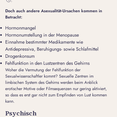
.
Doch auch andere Asexualität-Ursachen kommen in
Betracht:
Hormonmangel
Hormonumstellung in der Menopause
Einnahme bestimmter Medikamente wie
Antidepressiva, Beruhigungs- sowie Schlafmittel
Drogenkonsum
Fehlfunktion in den Lustzentren des Gehirns
Woher die Vermutung der Fehlfunktion der
Sexualwissenschaftler kommt? Sexuelle Zentren im
limbischen System des Gehirns werden beim Anblick
erotischer Motive oder Filmsequenzen nur gering aktiviert,
so dass es erst gar nicht zum Empfinden von Lust kommen
kann.
Psychisch