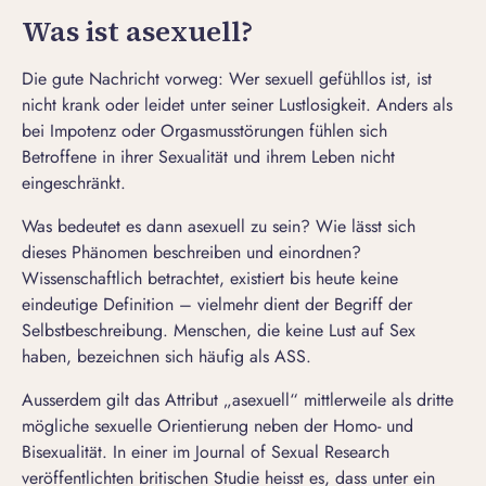
Was ist asexuell?
Die gute Nachricht vorweg: Wer sexuell gefühllos ist, ist
nicht krank oder leidet unter seiner Lustlosigkeit. Anders als
bei Impotenz oder Orgasmusstörungen fühlen sich
Betroffene in ihrer Sexualität und ihrem Leben nicht
eingeschränkt.
Was bedeutet es dann asexuell zu sein? Wie lässt sich
dieses Phänomen beschreiben und einordnen?
Wissenschaftlich betrachtet, existiert bis heute keine
eindeutige Definition – vielmehr dient der Begriff der
Selbstbeschreibung. Menschen, die keine Lust auf Sex
haben, bezeichnen sich häufig als ASS.
Ausserdem gilt das Attribut „asexuell“ mittlerweile als dritte
mögliche sexuelle Orientierung neben der Homo- und
Bisexualität. In einer im
Journal of Sexual Research
veröffentlichten britischen Studie heisst es, dass unter ein