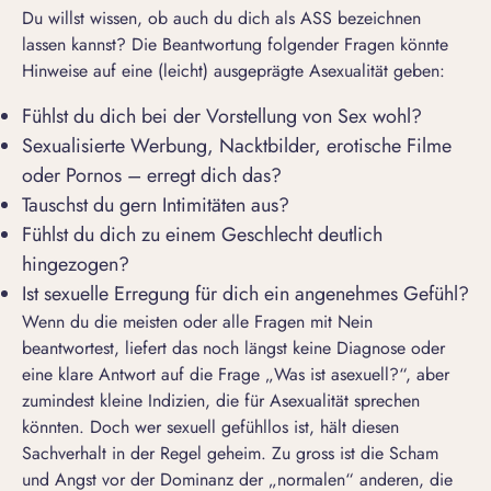
Du willst wissen, ob auch du dich als ASS bezeichnen
lassen kannst? Die Beantwortung folgender Fragen könnte
Hinweise auf eine (leicht) ausgeprägte Asexualität geben:
Fühlst du dich bei der Vorstellung von Sex wohl?
Sexualisierte Werbung, Nacktbilder, erotische Filme
oder Pornos – erregt dich das?
Tauschst du gern Intimitäten aus?
Fühlst du dich zu einem Geschlecht deutlich
hingezogen?
Ist sexuelle Erregung für dich ein angenehmes Gefühl?
Wenn du die meisten oder alle Fragen mit Nein
beantwortest, liefert das noch längst keine Diagnose oder
eine klare Antwort auf die Frage „Was ist asexuell?“, aber
zumindest kleine Indizien, die für Asexualität sprechen
könnten. Doch wer sexuell gefühllos ist, hält diesen
Sachverhalt in der Regel geheim. Zu gross ist die Scham
und Angst vor der Dominanz der „normalen“ anderen, die