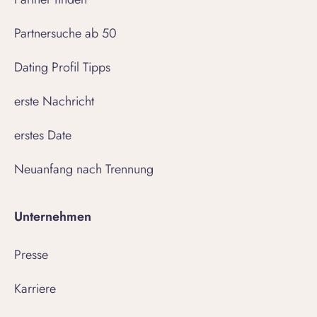
Partnersuche ab 50
Dating Profil Tipps
erste Nachricht
erstes Date
Neuanfang nach Trennung
Unternehmen
Presse
Karriere