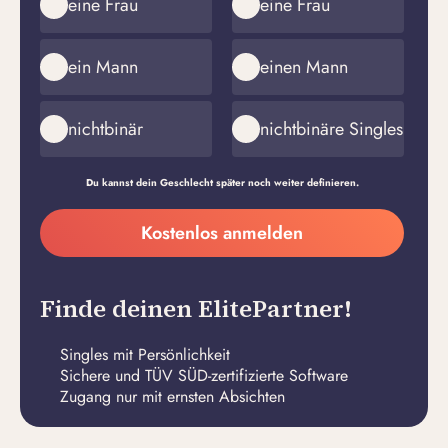
eine Frau
eine Frau
ein Mann
einen Mann
nichtbinär
nichtbinäre Singles
Du kannst dein Geschlecht später noch weiter definieren.
Meine
Kostenlos anmelden
E-
Passwort
Mail-
erstellen
Adresse
Finde deinen ElitePartner!
Singles mit Persönlichkeit
Sichere und TÜV SÜD-zertifizierte Software
Zugang nur mit ernsten Absichten