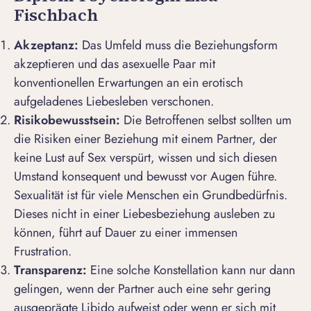
Fischbach
Akzeptanz:
Das Umfeld muss die Beziehungsform
akzeptieren und das asexuelle Paar mit
konventionellen Erwartungen an ein erotisch
aufgeladenes Liebesleben verschonen.
Risikobewusstsein:
Die Betroffenen selbst sollten um
die Risiken einer Beziehung mit einem Partner, der
keine Lust auf Sex verspürt, wissen und sich diesen
Umstand konsequent und bewusst vor Augen führe.
Sexualität ist für viele Menschen ein Grundbedürfnis.
Dieses nicht in einer Liebesbeziehung ausleben zu
können, führt auf Dauer zu einer immensen
Frustration.
Transparenz:
Eine solche Konstellation kann nur dann
gelingen, wenn der Partner auch eine sehr gering
ausgeprägte Libido aufweist oder wenn er sich mit