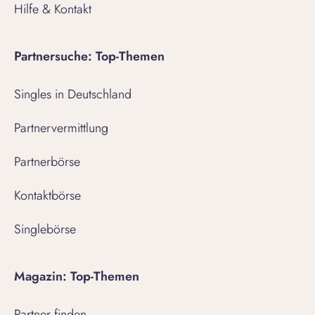
Hilfe & Kontakt
Partnersuche: Top-Themen
Singles in Deutschland
Partnervermittlung
Partnerbörse
Kontaktbörse
Singlebörse
Magazin: Top-Themen
Partner finden