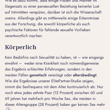
Wie es dazu kommt, dass einige Frauen und Männer im
Gegensatz zu einer
pansexuellen Beziehung
keinerlei Lust
auf Intimitäten verspüren, darüber ist sich die Wissenschaft
uneins. Allerdings gibt es mittlerweile einige Erkenntnisse
aus der Forschung, die sowohl körperliche als auch
psychische Faktoren für fehlende
sexuelle Vorlieben
verantwortlich machen.
Körperlich
Kein Bedürfnis nach Sexualität zu haben, ist – wie eingangs
erwähnt – weder eine Krankheit noch notwendigerweise
das Ergebnis schlechter Erfahrungen, sondern in den
meisten Fällen
genetisch
veranlagt oder
altersbedingt
.
Wie die Ergebnisse unserer ElitePartner-Studie zeigen,
nimmt die Sexfrequenz mit dem Alter kontinuierlich ab: Nur
noch etwa jedes zehnte Paar (12 Prozent) zwischen 60 und
69 Jahren hat mehrfach pro Woche Sex, die meisten in
dieser Altersgruppe (28 Prozent) haben gar keinen Sex mehr
1