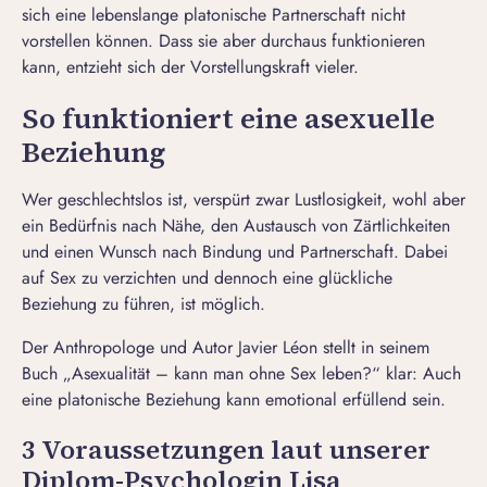
sich eine lebenslange platonische Partnerschaft nicht
vorstellen können. Dass sie aber durchaus funktionieren
kann, entzieht sich der Vorstellungskraft vieler.
So funktioniert eine asexuelle
Beziehung
Wer geschlechtslos ist, verspürt zwar Lustlosigkeit, wohl aber
ein Bedürfnis nach Nähe, den Austausch von Zärtlichkeiten
und einen Wunsch nach Bindung und Partnerschaft. Dabei
auf Sex zu verzichten und dennoch eine
glückliche
Beziehung
zu führen, ist möglich.
Der Anthropologe und Autor Javier Léon stellt in seinem
Buch „Asexualität – kann man ohne Sex leben?“ klar: Auch
eine platonische Beziehung kann emotional erfüllend sein.
3 Voraussetzungen laut unserer
Diplom-Psychologin Lisa