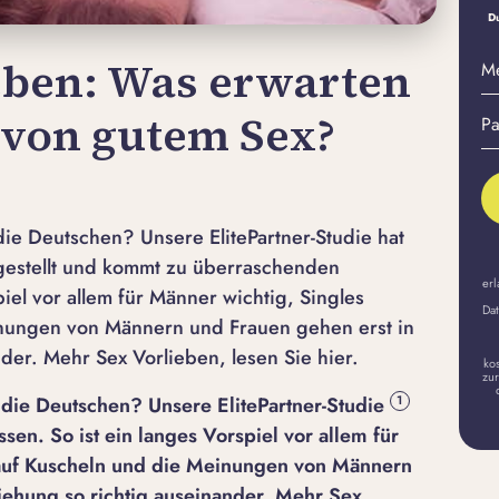
Du
M
eben: Was erwarten
E-
P
 von gutem Sex?
Ma
er
A
ie Deutschen? Unsere ElitePartner-Studie hat
 gestellt und kommt zu überraschenden
erl
iel vor allem für Männer wichtig, Singles
Dat
nungen von Männern und Frauen gehen erst in
der. Mehr Sex Vorlieben, lesen Sie hier.
ko
zur
die Deutschen? Unsere ElitePartner-Studie
1
n. So ist ein langes Vorspiel vor allem für
 auf Kuscheln und die Meinungen von Männern
iehung so richtig auseinander. Mehr Sex