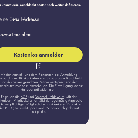
 kannst dein Geschlecht später noch weiter definieren.
eine
asswort
il-
stellen
dresse
Kostenlos anmelden
Mit der Auswahl und dem Fortsetzen der Anmeldung
aubst du uns, für die Partnersuche das eigene Geschlecht
und das deines gesuchten Partners entsprechend der
enschutzhinweise zu verarbeiten. Die Einwilligung kannst
du jederzeit widerrufen.
Es gelten die
AGB
und
Datenschutzhinweise
. Mit der
stenlosen Mitgliedschaft erhältst du regelmäßig Angebote
 kostenpflichtigen Mitgliedschaft und weiteren Produkten
der PE Digital GmbH per Email (Widerspruch jederzeit
möglich).