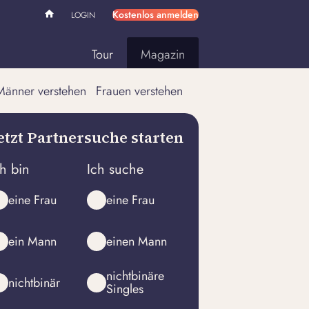
Kostenlos anmelden
LOGIN
Tour
Magazin
Männer verstehen
Frauen verstehen
etzt Partnersuche starten
ch bin
Ich suche
eine Frau
eine Frau
ein Mann
einen Mann
nichtbinäre
nichtbinär
Singles