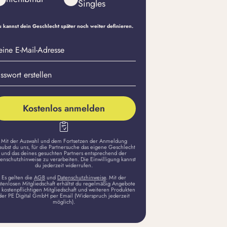
Singles
 kannst dein Geschlecht später noch weiter definieren.
eine
sswort
il-
stellen
dresse
Kostenlos anmelden
Mit der Auswahl und dem Fortsetzen der Anmeldung
aubst du uns, für die Partnersuche das eigene Geschlecht
und das deines gesuchten Partners entsprechend der
enschutzhinweise zu verarbeiten. Die Einwilligung kannst
du jederzeit widerrufen.
Es gelten die
AGB
und
Datenschutzhinweise
. Mit der
stenlosen Mitgliedschaft erhältst du regelmäßig Angebote
 kostenpflichtigen Mitgliedschaft und weiteren Produkten
der PE Digital GmbH per Email (Widerspruch jederzeit
möglich).