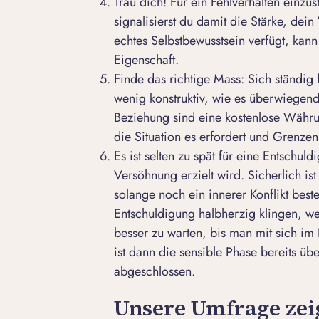
Trau dich! Für ein Fehlverhalten einzu
signalisierst du damit die Stärke, dei
echtes Selbstbewusstsein verfügt, kan
Eigenschaft.
Finde das richtige Mass: Sich ständig f
wenig konstruktiv, wie es überwiegend
Beziehung sind eine kostenlose Währu
die Situation es erfordert und Grenzen
Es ist selten zu spät für eine Entschu
Versöhnung
erzielt wird. Sicherlich i
solange noch ein innerer Konflikt bes
Entschuldigung halbherzig klingen, wei
besser zu warten, bis man mit sich im
ist dann die sensible Phase bereits üb
abgeschlossen.
Unsere Umfrage zei