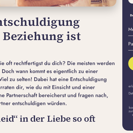
Du
ntschuldigung
M
e Beziehung ist
E-
Pa
Ma
er
A
e oft rechtfertigst du dich? Die meisten werden
. Doch wann kommt es eigentlich zu einer
iel zu selten! Dabei hat eine Entschuldigung
raten dir, wie du mit Einsicht und einer
erl
Dat
ne Partnerschaft bereicherst und fragen nach,
artner entschuldigen würden.
ko
zur
id“ in der Liebe so oft