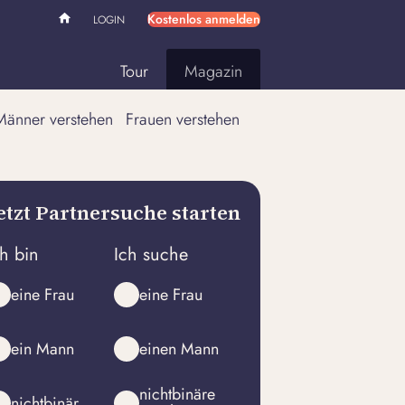
Kostenlos anmelden
LOGIN
Tour
Magazin
Männer verstehen
Frauen verstehen
etzt Partnersuche starten
ch bin
Ich suche
eine Frau
eine Frau
ein Mann
einen Mann
nichtbinäre
nichtbinär