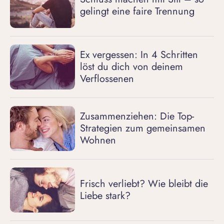
gelingt eine faire Trennung
Ex vergessen: In 4 Schritten
löst du dich von deinem
Verflossenen
Zusammenziehen: Die Top-
Strategien zum gemeinsamen
Wohnen
Frisch verliebt? Wie bleibt die
Liebe stark?