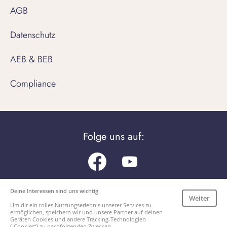
AGB
Datenschutz
AEB & BEB
Compliance
Folge uns auf:
Facebook
Youtube.com
Deine Interessen sind uns wichtig
Unsere Apps
Weiter
Um dir ein tolles Nutzungserlebnis unserer Services zu
ermöglichen, speichern wir und unsere Partner auf deinen
Geräten Cookies und andere Tracking-Technologien
(„Cookies“) zu nachfolgenden Zwecken.