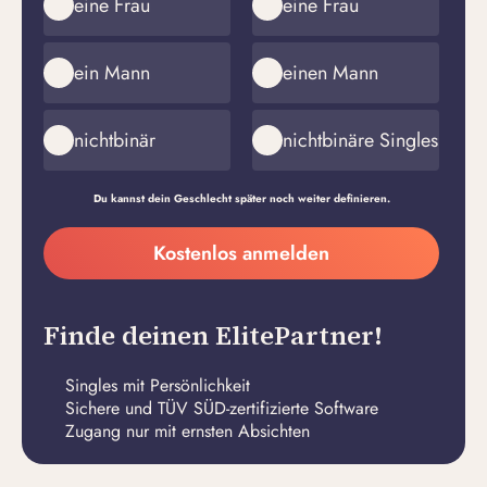
eine Frau
eine Frau
ein Mann
einen Mann
nichtbinär
nichtbinäre Singles
Du kannst dein Geschlecht später noch weiter definieren.
Meine
Kostenlos anmelden
E-
Passwort
Mail-
erstellen
Adresse
Finde deinen ElitePartner!
Singles mit Persönlichkeit
Sichere und TÜV SÜD-zertifizierte Software
Zugang nur mit ernsten Absichten