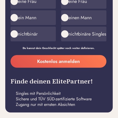
eine Frau
eine Frau
ein Mann
einen Mann
nichtbinär
nichtbinäre Singles
Du kannst dein Geschlecht später noch weiter definieren.
Meine
Kostenlos anmelden
E-
Passwort
Mail-
erstellen
Adresse
Finde deinen ElitePartner!
Singles mit Persönlichkeit
Sichere und TÜV SÜD-zertifizierte Software
Zugang nur mit ernsten Absichten