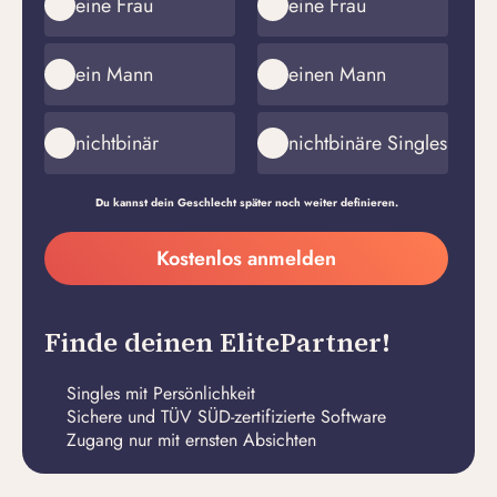
eine Frau
eine Frau
ein Mann
einen Mann
nichtbinär
nichtbinäre Singles
Du kannst dein Geschlecht später noch weiter definieren.
Meine
Kostenlos anmelden
E-
Passwort
Mail-
erstellen
Adresse
Finde deinen ElitePartner!
Singles mit Persönlichkeit
Sichere und TÜV SÜD-zertifizierte Software
Zugang nur mit ernsten Absichten