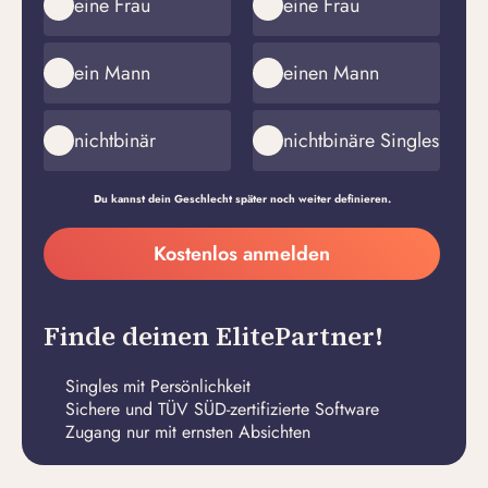
eine Frau
eine Frau
ein Mann
einen Mann
nichtbinär
nichtbinäre Singles
Du kannst dein Geschlecht später noch weiter definieren.
Meine
Kostenlos anmelden
E-
Passwort
Mail-
erstellen
Adresse
Finde deinen ElitePartner!
Singles mit Persönlichkeit
Sichere und TÜV SÜD-zertifizierte Software
Zugang nur mit ernsten Absichten