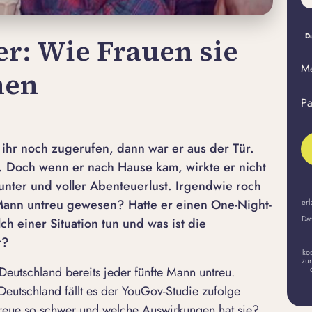
Du
r: Wie Frauen sie
M
nen
E-
Pa
Ma
er
A
r ihr noch zugerufen, dann war er aus der Tür.
n. Doch wenn er nach Hause kam, wirkte er nicht
nter und voller Abenteuerlust. Irgendwie roch
r Mann untreu gewesen? Hatte er einen One-Night-
erl
Dat
ch einer Situation tun und was ist die
r?
ko
zur
 Deutschland bereits jeder fünfte Mann untreu.
eutschland fällt es der
YouGov
-Studie zufolge
Treue so schwer und welche Auswirkungen hat sie?