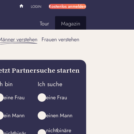
Kostenlos anmelden
LOGIN
Tour
Magazin
Männer verstehen
Frauen verstehen
etzt Partnersuche starten
ch bin
Ich suche
eine Frau
eine Frau
ein Mann
einen Mann
nichtbinäre
nichtbinär