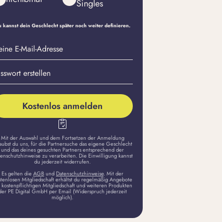
Singles
 kannst dein Geschlecht später noch weiter definieren.
eine
sswort
il-
stellen
dresse
Kostenlos anmelden
Mit der Auswahl und dem Fortsetzen der Anmeldung
aubst du uns, für die Partnersuche das eigene Geschlecht
und das deines gesuchten Partners entsprechend der
enschutzhinweise zu verarbeiten. Die Einwilligung kannst
du jederzeit widerrufen.
Es gelten die
AGB
und
Datenschutzhinweise
. Mit der
stenlosen Mitgliedschaft erhältst du regelmäßig Angebote
 kostenpflichtigen Mitgliedschaft und weiteren Produkten
der PE Digital GmbH per Email (Widerspruch jederzeit
möglich).