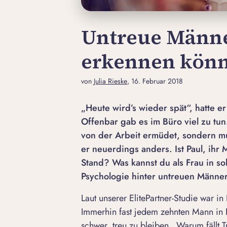
Untreue Männe
erkennen kön
von
Julia Rieske
, 16. Februar 2018
„Heute wird’s wieder spät“, hatte e
Offenbar gab es im Büro viel zu tu
von der Arbeit ermüdet, sondern mu
er neuerdings anders. Ist Paul, ih
Stand? Was kannst du als Frau in sol
Psychologie hinter untreuen Männe
Laut unserer ElitePartner-Studie war in
Immerhin fast jedem zehnten Mann in D
schwer,
treu zu bleiben
. Warum fällt 