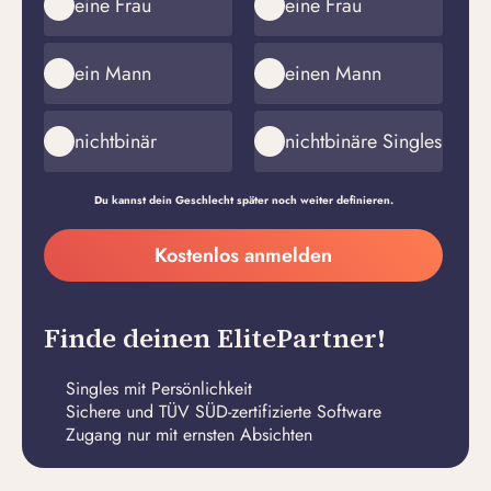
eine Frau
eine Frau
ein Mann
einen Mann
nichtbinär
nichtbinäre Singles
Du kannst dein Geschlecht später noch weiter definieren.
Meine
Kostenlos anmelden
E-
Passwort
Mail-
erstellen
Adresse
Finde deinen ElitePartner!
Singles mit Persönlichkeit
Sichere und TÜV SÜD-zertifizierte Software
Zugang nur mit ernsten Absichten