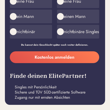
eine Frau
eine Frau
ein Mann
einen Mann
nichtbinär
nichtbinäre Singles
Du kannst dein Geschlecht später noch weiter definieren.
Meine
Kostenlos anmelden
E-
Passwort
Mail-
erstellen
Adresse
Finde deinen ElitePartner!
Singles mit Persönlichkeit
Sichere und TÜV SÜD-zertifizierte Software
Zugang nur mit ernsten Absichten