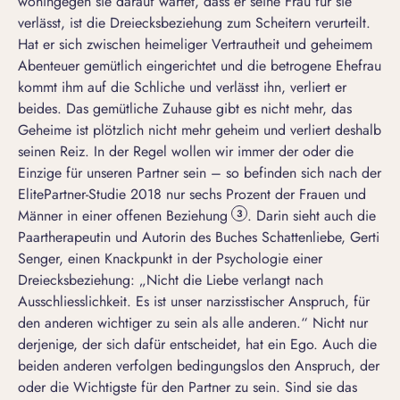
wohingegen sie darauf wartet, dass er seine Frau für sie
verlässt, ist die Dreiecksbeziehung zum Scheitern verurteilt.
Hat er sich zwischen heimeliger Vertrautheit und geheimem
Abenteuer gemütlich eingerichtet und die betrogene Ehefrau
kommt ihm auf die Schliche und verlässt ihn, verliert er
beides. Das gemütliche Zuhause gibt es nicht mehr, das
Geheime ist plötzlich nicht mehr geheim und verliert deshalb
seinen Reiz. In der Regel wollen wir immer der oder die
Einzige für unseren Partner sein – so befinden sich nach der
ElitePartner-Studie 2018 nur sechs Prozent der Frauen und
Männer in einer offenen Beziehung
. Darin sieht auch die
3
Paartherapeutin und Autorin des Buches
Schattenliebe,
Gerti
Senger, einen Knackpunkt in der Psychologie einer
Dreiecksbeziehung: „Nicht die Liebe verlangt nach
Ausschliesslichkeit. Es ist unser
narzisstischer Anspruch
, für
den anderen wichtiger zu sein als alle anderen.“ Nicht nur
derjenige, der sich dafür entscheidet, hat ein Ego. Auch die
beiden anderen verfolgen bedingungslos den Anspruch, der
oder die Wichtigste für den Partner zu sein. Sind sie das