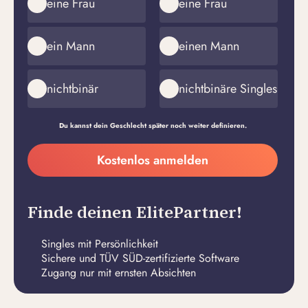
eine Frau
eine Frau
ein Mann
einen Mann
nichtbinär
nichtbinäre Singles
Du kannst dein Geschlecht später noch weiter definieren.
Meine
Kostenlos anmelden
E-
Passwort
Mail-
erstellen
Adresse
Finde deinen ElitePartner!
Singles mit Persönlichkeit
Sichere und TÜV SÜD-zertifizierte Software
Zugang nur mit ernsten Absichten