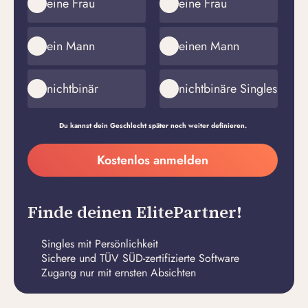
eine Frau
eine Frau
ein Mann
einen Mann
nichtbinär
nichtbinäre Singles
Du kannst dein Geschlecht später noch weiter definieren.
Meine
Kostenlos anmelden
E-
Passwort
Mail-
erstellen
Adresse
Finde deinen ElitePartner!
Singles mit Persönlichkeit
Sichere und TÜV SÜD-zertifizierte Software
Zugang nur mit ernsten Absichten